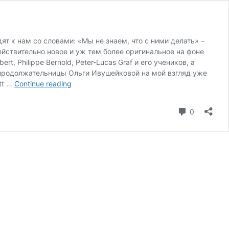
т к нам со словами: «Мы не знаем, что с ними делать» –
ействительно новое и уж тем более оригинальное на фоне
t, Philippe Bernold, Peter-Lucas Graf и его учеников, а
продолжательницы Ольги Ивушейковой на мой взгляд уже
Дарите
tt …
Continue reading
надежду
и
Comment
0
верьте
в
чудеса!