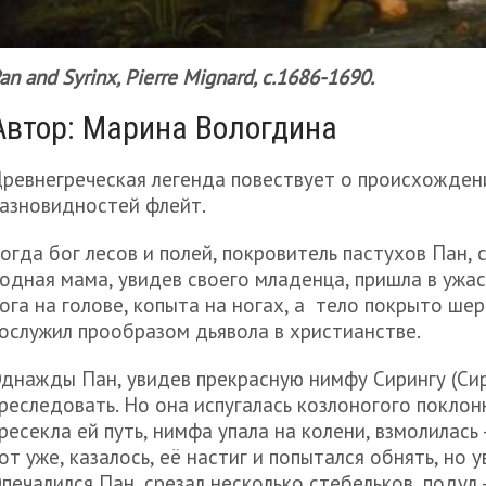
an and Syrinx, Pierre Mignard, c.1686-1690.
Автор: Марина Вологдина
ревнегреческая легенда повествует о происхожден
азновидностей флейт.
огда бог лесов и полей, покровитель пастухов Пан, с
одная мама, увидев своего младенца, пришла в ужас
ога на голове, копыта на ногах, а тело покрыто ше
ослужил прообразом дьявола в христианстве.
днажды Пан, увидев прекрасную нимфу Сирингу (Сири
реследовать. Но она испугалась козлоногого поклон
ресекла ей путь, нимфа упала на колени, взмолилась 
от уже, казалось, её настиг и попытался обнять, но 
печалился Пан, срезал несколько стебельков, подул 