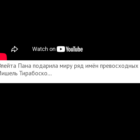
лейта Пана подарила миру ряд имён превосходных 
ишель Тирабоско…