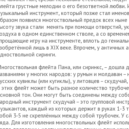
лейта грустные мелодии о его безответной любви.
узыкальный инструмент, который позже стал именов
бразом появился многоствольный предок всех ныне 
ысоту звука стали менять при помощи отверстий, у
оздуха в одном единственном стволе, а со времене
прощающие игру на инструменте, вплоть до гениаль
зобретённой лишь в XIX веке. Впрочем, у античных
дноствольной сиринги.
ногоствольная флейта Пана, или сиринкс, – дошла 
азваниями у многих народов: у румын и молдаван – 
усских кувиклы (или кугиклы), у литовцев – скудучай,
 этих флейт может быть разное количество трубоче
сновной тон. Они могут быть соединены между собо
ародный инструмент скудучай – это групповой инстр
узыкантов, каждый из которых держит в руках 1-3 
обой 3-5 не скреплённых между собой трубочек. У 
яда. Для изготовления многоствольных флейт исполь