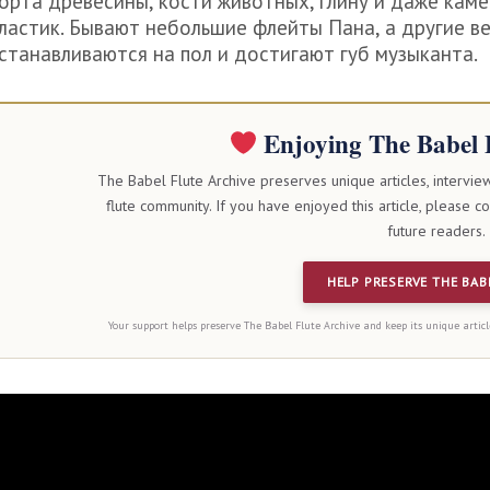
орта древесины, кости животных, глину и даже камен
ластик. Бывают небольшие флейты Пана, а другие ве
станавливаются на пол и достигают губ музыканта.
Enjoying The Babel 
The Babel Flute Archive preserves unique articles, intervie
flute community. If you have enjoyed this article, please c
future readers.
HELP PRESERVE THE BAB
Your support helps preserve The Babel Flute Archive and keep its unique articl