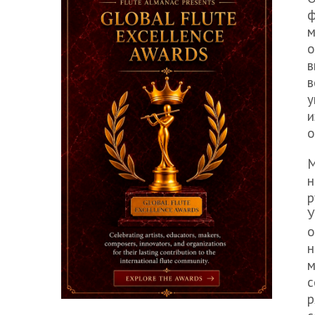
ф
м
о
в
в
у
и
о
М
н
р
У
о
н
м
с
р