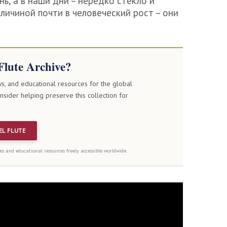
ь, а в наши дни – нередко стекло и
личиной почти в человеческий рост – они
Flute Archive?
ws, and educational resources for the global
onsider helping preserve this collection for
EL FLUTE
es and educational resources freely accessible worldwide.