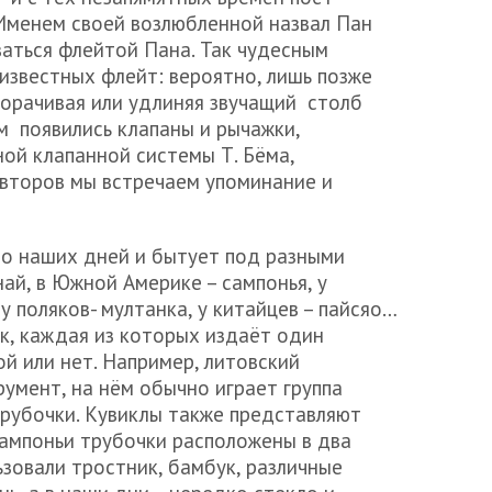
 Именем своей возлюбленной назвал Пан
аться флейтой Пана. Так чудесным
известных флейт: вероятно, лишь позже
корачивая или удлиняя звучащий столб
м появились клапаны и рычажки,
ной клапанной системы Т. Бёма,
 авторов мы встречаем упоминание и
до наших дней и бытует под разными
най, в Южной Америке – сампонья, у
 у поляков- мултанка, у китайцев – пайсяо…
к, каждая из которых издаёт один
й или нет. Например, литовский
умент, на нём обычно играет группа
трубочки. Кувиклы также представляют
сампоньи трубочки расположены в два
зовали тростник, бамбук, различные