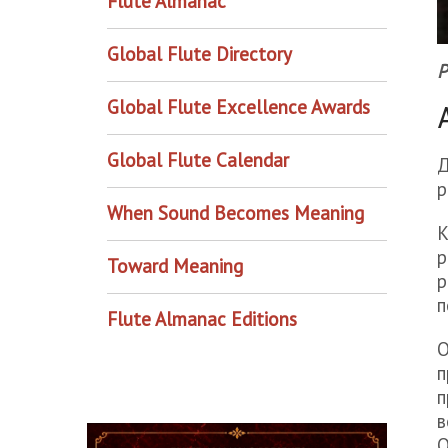
Flute Almanac
Global Flute Directory
P
Global Flute Excellence Awards
Global Flute Calendar
Д
р
When Sound Becomes Meaning
К
р
Toward Meaning
р
п
Flute Almanac Editions
О
п
п
в
О