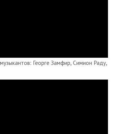
музыкантов: Георге Замфир, Симион Раду,