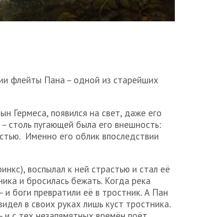
ии флейты Пана – одной из старейших
ын Гермеса, появился на свет, даже его
 – столь пугающей была его внешность:
рстью. Именно его облик впоследствии
нкс), воспылал к ней страстью и стал её
ника и бросилась бежать. Когда река
– и боги превратили её в тростник. А Пан
увидел в своих руках лишь куст тростника.
– и с тех незапямятных времён поёт