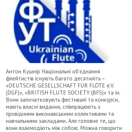
Антон Кушнiр Національні об’єднання
флейтистів існують багато десятиліть –
«DEUTSCHE GESELLSCHAFT FÜR FLÖTE e.V.
(DGF)», «BRITISH FLUTE SOCIETY (BFS)» та ін.
Вони започатковують фестивалі та конкурси,
мають власні видання, співпрацюють з
провідними виконавськими колективами та
навчальними закладами. Але головне те, що
вони взаємодіють між собою. Можна говорити