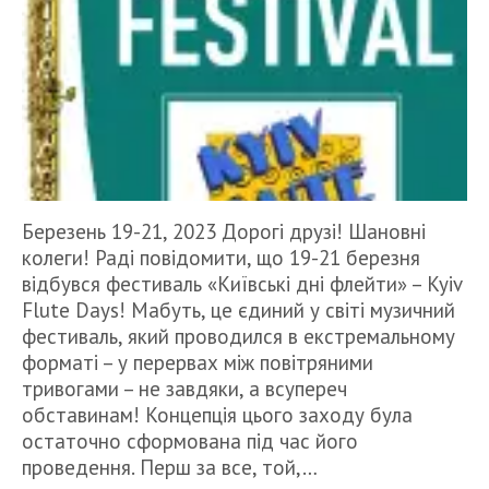
Березень 19-21, 2023 Дорогі друзі! Шановні
колеги! Раді повідомити, що 19-21 березня
відбувся фестиваль «Київські дні флейти» – Kyiv
Flute Days! Мабуть, це єдиний у світі музичний
фестиваль, який проводился в екстремальному
форматі – у перервах між повітряними
тривогами – не завдяки, а всупереч
обставинам! Концепція цього заходу була
остаточно сформована під час його
проведення. Перш за все, той,…