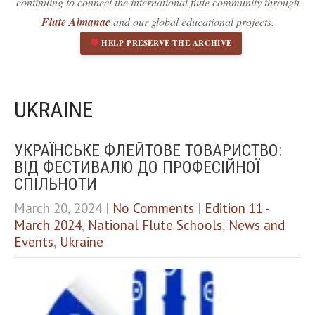
Dark contrast
continuing to connect the international flute community through
brightness_low
Flute Almanac
and our global educational projects.
Underline links
format_underlined
HELP PRESERVE THE ARCHIVE
Mark links
font_download
R
cached
e
UKRAINE
s
e
t
УКРАЇНСЬКЕ ФЛЕЙТОВЕ ТОВАРИСТВО:
a
l
ВІД ФЕСТИВАЛЮ ДО ПРОФЕСІЙНОЇ
l
СПІЛЬНОТИ
o
p
March 20, 2024
|
No Comments
|
Edition 11 -
t
March 2024
,
National Flute Schools
,
News and
i
Events
,
Ukraine
o
n
s