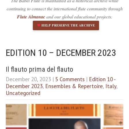
The Babel Flute is maintained as a historical archive while
Dark contrast
brightness_low
continuing to connect the international flute community through
Underline links
format_underlined
Flute Almanac
and our global educational projects.
Mark links
font_download
HELP PRESERVE THE ARCHIVE
R
cached
e
s
e
EDITION 10 – DECEMBER 2023
t
a
l
Il flauto prima del flauto
l
December 20, 2023
|
5 Comments
|
Edition 10 -
o
p
December 2023
,
Ensembles & Repertoire
,
Italy
,
t
Uncategorized
i
o
n
s