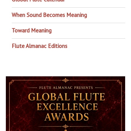
When Sound Becomes Meaning
Toward Meaning
Flute Almanac Editions