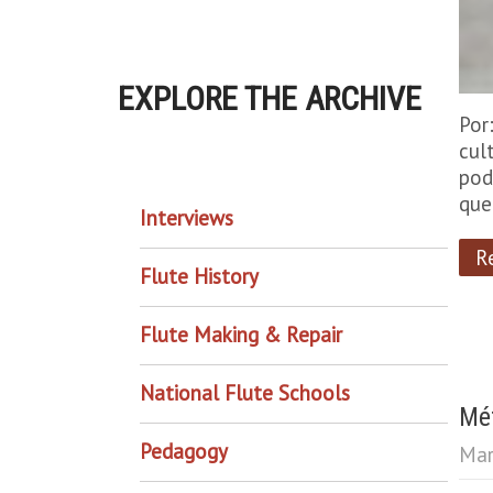
EXPLORE THE ARCHIVE
Por
cul
EXPLORE THE ARCHIVE
pod
que
Interviews
R
Flute History
Flute Making & Repair
National Flute Schools
Mét
Pedagogy
Mar