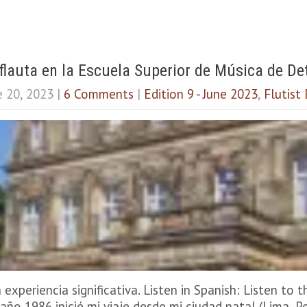
flauta en la Escuela Superior de Música de D
e 20, 2023
|
6 Comments
|
Edition 9 - June 2023
,
Flutist 
 experiencia significativa. Listen in Spanish: Listen to t
 año 1986 inicié mi viaje desde mi ciudad natal (Lima, P