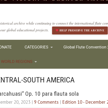
istorical archive while continuing to connect the international flute 
our global educational projects.
HELP PRESERVE THE ARCHIVE
ONATE
CATEGORIES
Global Flute Convention
WORLD REGIONS
ENTRAL-SOUTH AMERICA
rcahuasi” Op. 10 para flauta sola
ember 20, 2023
|
9 Comments
|
Edition 10 - December 