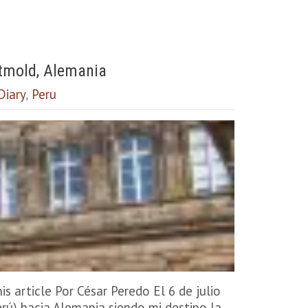
etmold, Alemania
Diary
,
Peru
his article Por César Peredo El 6 de julio
erú) hacia Alemania siendo mi destino la