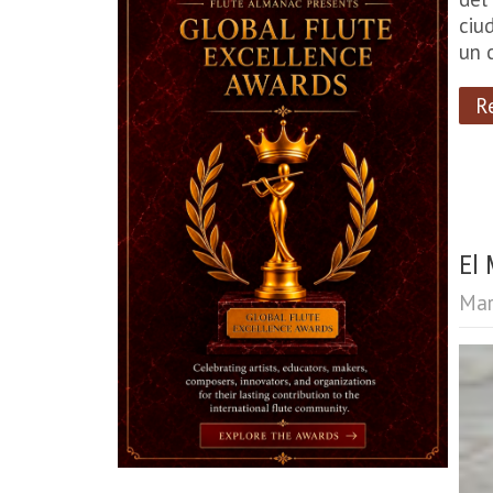
ciu
un 
R
El 
Mar