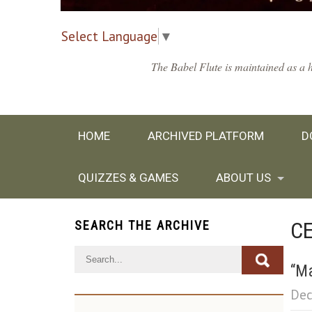
Select Language
▼
The Babel Flute is maintained as a h
HOME
ARCHIVED PLATFORM
D
QUIZZES & GAMES
ABOUT US
C
SEARCH THE ARCHIVE
“Ma
Dec