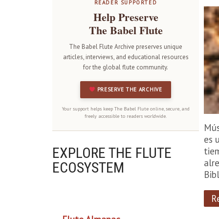
READER SUPPORTED
Help Preserve
The Babel Flute
The Babel Flute Archive preserves unique
articles, interviews, and educational resources
for the global flute community.
PRESERVE THE ARCHIVE
Your support helps keep The Babel Flute online, secure, and
freely accessible to readers worldwide.
Mús
es 
EXPLORE THE FLUTE
tie
alr
ECOSYSTEM
Bib
OUR PROJECTS
R