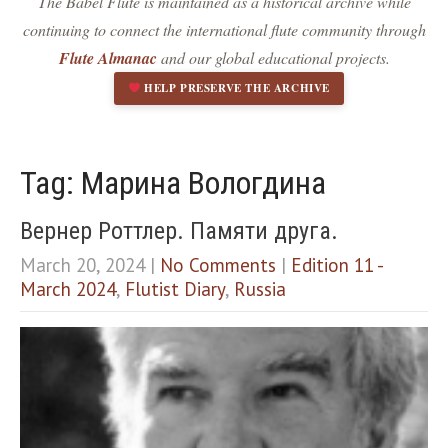
The Babel Flute is maintained as a historical archive while
Dark contrast
brightness_low
continuing to connect the international flute community through
Underline links
format_underlined
Flute Almanac
and our global educational projects.
Mark links
font_download
HELP PRESERVE THE ARCHIVE
R
cached
e
s
e
Tag: Марина Вологдина
t
a
Вернер Роттлер. Памяти друга.
l
l
March 20, 2024
|
No Comments
|
Edition 11 -
o
March 2024
,
Flutist Diary
,
Russia
p
t
i
o
n
s