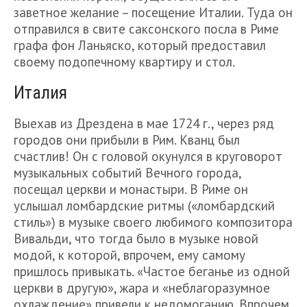
заветное желание – посещение Италии. Туда он
отправился в свите саксонского посла в Риме
графа фон Ланьяско, который предоставил
своему подопечному квартиру и стол.
Италия
Выехав из Дрездена в мае 1724 г., через ряд
городов они прибыли в Рим. Кванц был
счастлив! Он с головой окунулся в круговорот
музыкальных событий Вечного города,
посещал церкви и монастыри. В Риме он
услышал ломбардские ритмы («ломбардский
стиль») в музыке своего любимого композитора
Вивальди, что тогда было в музыке новой
модой, к которой, впрочем, ему самому
пришлось привыкать. «Частое беганье из одной
церкви в другую», жара и «неблагоразумное
охлаждение» привели к недомоганию. Впрочем,