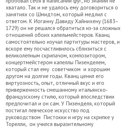
пробовал себя в написании фуг, но знаний не
хватало. Так и не удалось ему договориться о
занятиях со Шмидтом, который медлил с
ответом. К Иоганну Давиду Хайнихену (1683–
1729) он не решался обратиться из-за сложных
отношений обоих капельмейстеров. Кванц
самостоятельно изучал партитуры мастеров, и
вскоре ему посчастливилось сблизиться с
великолепным скрипачом, композитором,
концертмейстером капеллы Пизенделем,
который стал ему советчиком и хорошим
другом на долгие годы. Кванц ценил его
виртуозность, опыт, отличный вкус и его
приверженность смешанному итальянско-
французскому стилю, который впоследствии
предпочитал и он сам. У Пизенделя, который
постигал певческое искусство под
руководством Пистокки и игру на скрипке у
Торелли, он учился выразительному