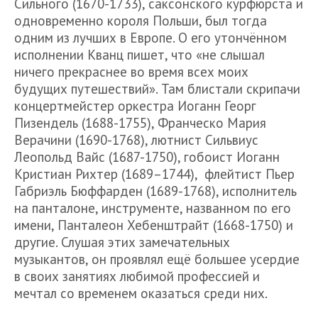
Сильного (1670-1733), саксонского курфюрста и
одновременно короля Польши, был тогда
одним из лучших в Европе. О его утончённом
исполнении Кванц пишет, что «не слышал
ничего прекраснее во время всех моих
будущих путешествий». Там блистали скрипачи
концертмейстер оркестра Иоганн Георг
Пизендель (1688-1755), Франческо Мария
Верачини (1690-1768), лютнист Сильвиус
Леопольд Вайс (1687-1750), гобоист Иоганн
Кристиан Рихтер (1689–1744), флейтист Пьер
Габриэль Бюффарден (1689-1768), исполнитель
на панталоне, инструменте, названном по его
имени, Панталеон Хебенштрайт (1668-1750) и
другие. Слушая этих замечательных
музыкантов, он проявлял ещё большее усердие
в своих занятиях любимой профессией и
мечтал со временем оказаться среди них.