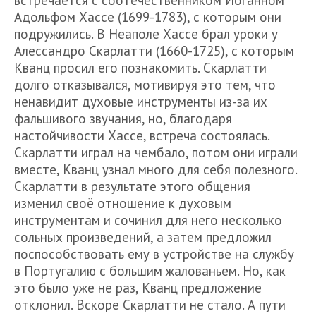
встречается с соотечественником Иоганном
Адольфом Хассе (1699-1783), с которым они
подружились. В Неаполе Хассе брал уроки у
Алессандро Скарлатти (1660-1725), с которым
Кванц просил его познакомить. Скарлатти
долго отказывался, мотивируя это тем, что
ненавидит духовые инструменты из-за их
фальшивого звучания, но, благодаря
настойчивости Хассе, встреча состоялась.
Скарлатти играл на чембало, потом они играли
вместе, Кванц узнал много для себя полезного.
Скарлатти в результате этого общения
изменил своё отношение к духовым
инструментам и сочинил для него несколько
сольных произведений, а затем предложил
поспособствовать ему в устройстве на службу
в Португалию с большим жалованьем. Но, как
это было уже не раз, Кванц предложение
отклонил. Вскоре Скарлатти не стало. А пути