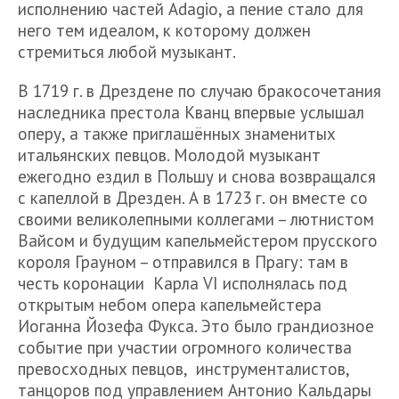
исполнению частей Adagio, а пение стало для
него тем идеалом, к которому должен
стремиться любой музыкант.
В 1719 г. в Дрездене по случаю бракосочетания
наследника престола Кванц впервые услышал
оперу, а также приглашённых знаменитых
итальянских певцов. Молодой музыкант
ежегодно ездил в Польшу и снова возвращался
с капеллой в Дрезден. А в 1723 г. он вместе со
своими великолепными коллегами – лютнистом
Вайсом и будущим капельмейстером прусского
короля Грауном – отправился в Прагу: там в
честь коронации Карла VI исполнялась под
открытым небом опера капельмейстера
Иоганна Йозефа Фукса. Это было грандиозное
событие при участии огромного количества
превосходных певцов, инструменталистов,
танцоров под управлением Антонио Кальдары