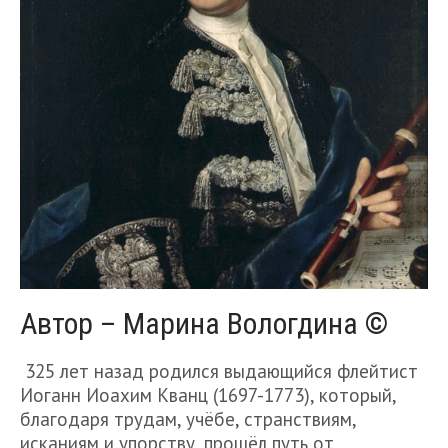
Автор – Марина Вологдина ©
325 лет назад родился выдающийся флейтист
Иоганн Иоахим Кванц (1697-1773), который,
благодаря трудам, учёбе, странствиям,
исканиям и упорству, прошёл путь от