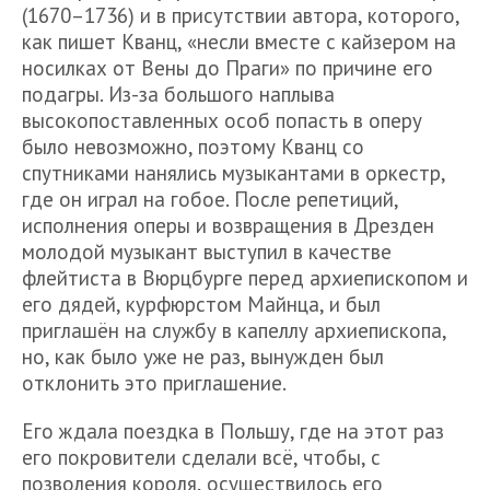
(1670–1736) и в присутствии автора, которого,
как пишет Кванц, «несли вместе с кайзером на
носилках от Вены до Праги» по причине его
подагры. Из-за большого наплыва
высокопоставленных особ попасть в оперу
было невозможно, поэтому Кванц со
спутниками нанялись музыкантами в оркестр,
где он играл на гобое. После репетиций,
исполнения оперы и возвращения в Дрезден
молодой музыкант выступил в качестве
флейтиста в Вюрцбурге перед архиепископом и
его дядей, курфюрстом Майнца, и был
приглашён на службу в капеллу архиепископа,
но, как было уже не раз, вынужден был
отклонить это приглашение.
Его ждала поездка в Польшу, где на этот раз
его покровители сделали всё, чтобы, с
позволения короля, осуществилось его