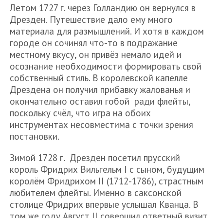
Летом 1727 г. через Голландию он вернулся в
Дрезден. Путешествие дало ему много
материала для размышлений. И хотя в каждом
городе он сочинял что-то в подражание
местному вкусу, он привёз немало идей и
осознание необходимости формировать свой
собственный стиль. В королевской капелле
Дрездена он получил прибавку жалованья и
окончательно оставил гобой ради флейты,
поскольку счёл, что игра на обоих
инструментах несовместима с точки зрения
постановки.
Зимой 1728 г. Дрезден посетил прусский
король Фридрих Вильгельм I с сыном, будущим
королём Фридрихом II (1712-1786), страстным
любителем флейты. Именно в саксонской
столице Фридрих впервые услышал Кванца. В
том же году Август II совершил ответный визит