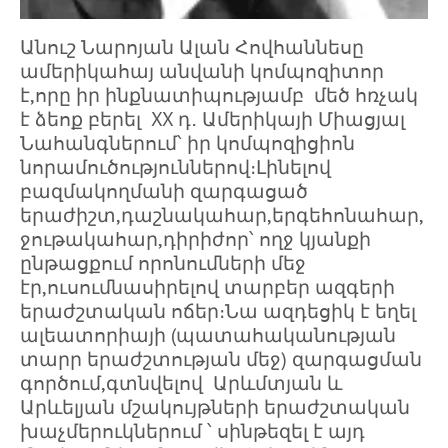
Անուշ Նարոյան Ալան Հովհաննեսը
ամերիկահայ անվանի կոմպոզիտոր
է,որը իր ինքնատիպությամբ մեծ հռչակ
է ձեոք բերել XX դ․ Ամերիկայի Միացյալ
Նահանգներում՝ իր կոմպոզիցիոն
նորամուծություններով։Լինելով
բազմակողմանի զարգացած
երաժիշտ,դաշնակահար,երգեհոնահար,
ջութակահար,դիրիժոր՝ ողջ կյանքի
ընթացքում որոնումների մեջ
էր,ուսումնասիրելով տարբեր ազգերի
երաժշտական ոճեր։Նա ազդեցիկ է եղել
ալեատորիայի (պատահականության
տարր երաժշտության մեջ) զարգացման
գործում,գտնվելով Արևմտյան և
Արևելյան մշակույթների երաժշտական
խաչմերուկներում ՝ սինթեզել է այդ