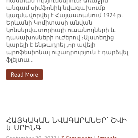
հաստատություններում։ Առաջին
անգամ սիմֆոնիկ նվագախումբ
կազմավորվել է Հայաստանում 1924 թ․
Երևանի Կոմիտասի անվան
կոնսերվատորիայի ուսանողների և
դասախոսների ուժերով ։Այստեղից
կարելի է ենթադրել ,որ ավելի
պրոֆեսիոնալ ուշադրություն է դարձվել
ֆլեյտա…
Read More
ՀԱՅԿԱԿԱՆ ՆՎԱԳԱՐԱՆԵՐ` ՇՎԻ
և ՍՐԻՆԳ