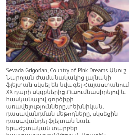
Sevada Grigorian, Country of Pink Dreams Անուշ
Նարոյան Ժամանակակից լայնակի
ֆլեյտան սկսել են նվագել Հայաստանում
XX դարի սկզբներից։Ուսումնասիրելով և
հասկանալով գործիքի
առավելությունները,տեխնիկան,
դասավանդման մեթոդները, սկսեցին
դասավանդել ֆլեյտան նաև
երաժշտական տարբեր