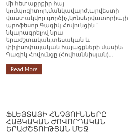
մի հետաքրքիր հայ
կոմպոզիտոր,մանկավարժ,արվեստի
վաստակվոր գործիչ,կոնսերվատորիայի
պրոֆեսոր Գագիկ Հովունցին ՝
նկարագրելով նրա
երաժշտական,տեսական և
փիլիսոփայական հայացքների մասին։
Գագիկ Հովունցը (Հովհաննիսյան)…
Read More
ՖԼԵՅՏԱՅԻ ՀՆՉՅՈՒՆՆԵՐԸ
ՀԱՅԿԱԿԱՆ ԺՈՎՈՐԴԱԿԱՆ
ԵՐԱԺՇՏՈՒԹՅԱՆ ՄԵՋ