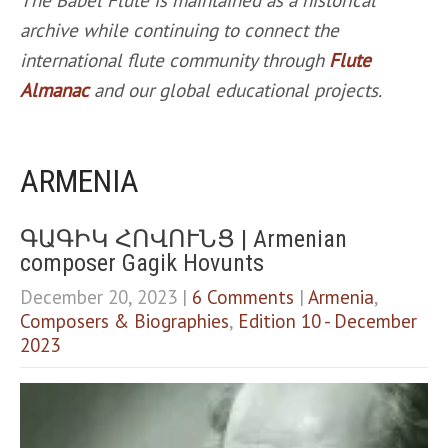
Dark contrast
brightness_low
archive while continuing to connect the
Underline links
format_underlined
international flute community through
Flute
Mark links
font_download
Almanac
and our global educational projects.
R
cached
e
s
ARMENIA
e
t
a
l
ԳԱԳԻԿ ՀՈՎՈՒՆՑ | Armenian
l
composer Gagik Hovunts
o
p
December 20, 2023
|
6 Comments
|
Armenia
,
t
Composers & Biographies
,
Edition 10 - December
i
2023
o
n
s