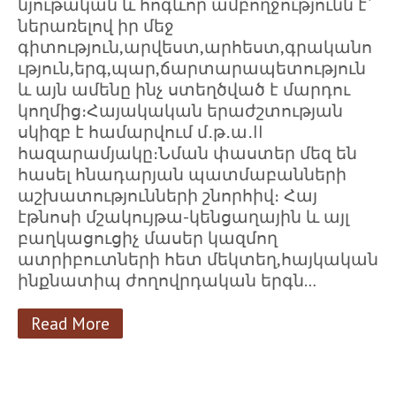
նյութական և հոգևոր ամբողջությունն է`
ներառելով իր մեջ
գիտություն,արվեստ,արհեստ,գրականո
ւթյուն,երգ,պար,ճարտարապետություն
և այն ամենը ինչ ստեղծված է մարդու
կողմից։Հայակական երաժշտության
սկիզբ է համարվում մ․թ․ա․II
հազարամյակը։Նման փաստեր մեզ են
հասել հնադարյան պատմաբանների
աշխատությունների շնորհիվ։ Հայ
էթնոսի մշակույթա-կենցաղային և այլ
բաղկացուցիչ մասեր կազմող
ատրիբուտների հետ մեկտեղ,հայկական
ինքնատիպ ժողովրդական երգն…
Read More