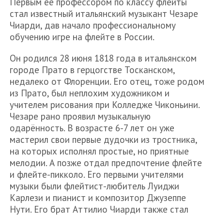
Первым её профессором по классу флейты
стал известный итальянский музыкант Чезаре
Чиарди, дав начало профессиональному
обучению игре на флейте в России.
Он родился 28 июня 1818 года в итальянском
городе Прато в герцогстве Тосканском,
недалеко от Флоренции. Его отец, тоже родом
из Прато, был неплохим художником и
учителем рисования при Колледже Чиконьини.
Чезаре рано проявил музыкальную
одарённость. В возрасте 6-7 лет он уже
мастерил свои первые дудочки из тростника,
на которых исполнял простые, но приятные
мелодии. А позже отдал предпочтение флейте
и флейте-пикколо. Его первыми учителями
музыки были флейтист-любитель Луиджи
Карлези и пианист и композитор Джузеппе
Нути. Его брат Аттилио Чиарди также стал