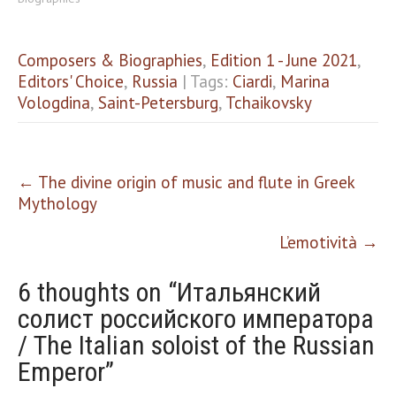
Composers & Biographies
,
Edition 1 - June 2021
,
Editors' Choice
,
Russia
| Tags:
Ciardi
,
Marina
Vologdina
,
Saint-Petersburg
,
Tchaikovsky
Post
←
The divine origin of music and flute in Greek
navigation
Mythology
L’emotività
→
6 thoughts on “
Итальянский
солист российского императора
/ The Italian soloist of the Russian
Emperor
”