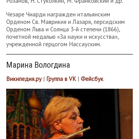
Розанов, Н. Стуколкин, М. Франковский и др.
Чезаре Чиарди награжден итальянским
Орденом Св. Маврикия и Лазаря, персидским
Орденом Льва и Солнца 3-й степени (1866),
почетной медалью «За науки и искусства»,
учрежденной герцогом Нассауским.
Марина Вологдина
Википедия.ру
|
Группа в VK
|
Фейсбук