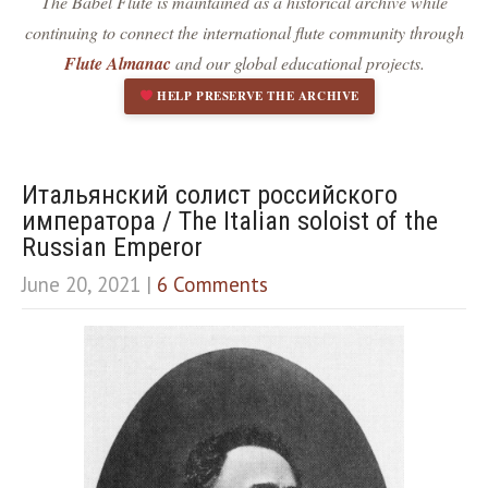
The Babel Flute is maintained as a historical archive while
Dark contrast
brightness_low
continuing to connect the international flute community through
Underline links
format_underlined
Flute Almanac
and our global educational projects.
Mark links
font_download
HELP PRESERVE THE ARCHIVE
R
cached
e
s
e
Итальянский солист российского
t
императора / The Italian soloist of the
a
Russian Emperor
l
l
June 20, 2021
|
6 Comments
o
p
t
i
o
n
s