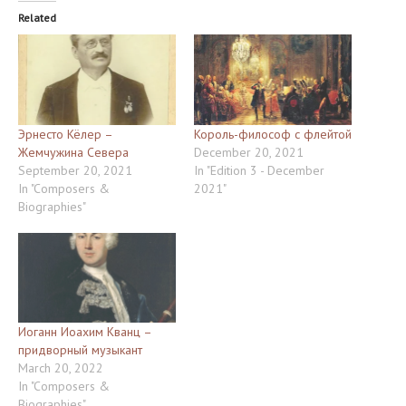
Related
Эрнесто Кёлер –
Король-философ с флейтой
Жемчужина Севера
December 20, 2021
September 20, 2021
In "Edition 3 - December
In "Composers &
2021"
Biographies"
Иоганн Иоахим Кванц –
придворный музыкант
March 20, 2022
In "Composers &
Biographies"