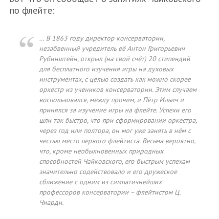
по флейте:
… В 1863 году директор консерватории,
незабвенный учредитель её Антон Григорьевич
Рубинштейн, открыл (на свой счёт) 20 стипендий
для бесплатного изучения игры на духовых
инструментах, с целью создать как можно скорее
оркестр из учеников консерватории. Этим случаем
воспользовался, между прочим, и Пётр Ильич и
принялся за изучение игры на флейте. Успехи его
шли так быстро, что при сформировании оркестра,
через год или полтора, он мог уже занять в нём с
честью место первого флейтиста. Весьма вероятно,
что, кроме необыкновенных природных
способностей Чайковского, его быстрым успехам
значительно содействовало и его дружеское
сближение с одним из симпатичнейших
профессоров консерватории – флейтистом Ц.
Чиарди.