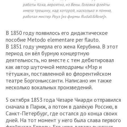
работы Коха, вероятно, из Вены. Головка флейты
имела трещину, над которой, насколько я помню,
работал мистер Роуз [из фирмы Rudall&Rose]».
В 1850 году появилось его дидактическое
пособие Metodo elementare per flauto.
В 1851 году умерла его жена Керубина. В этот
период он вёл бурную концертную
деятельность, но вместе с тем дебютировал
как автор шуточной мелодрамы «Мэр и
тётушка», поставленной во флорентийском
театре Боргоньиссанти. Написано им также
несколько вокальных произведений.
5 октября 1853 года Чезаре Чиарди отправился
сначала в Париж, а потом в далёкую Россию, в
Санкт-Петербург, где остался до конца своих
дней. На тот момент у него была слава первого
флейтиста Европы. Его игре давали высокую