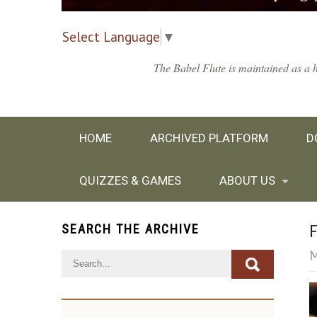
Select Language
▼
The Babel Flute is maintained as a h
HOME
ARCHIVED PLATFORM
D
QUIZZES & GAMES
ABOUT US
SEARCH THE ARCHIVE
F
M