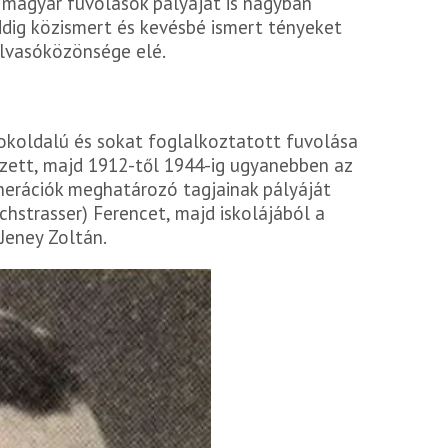
i magyar fuvolások pályáját is nagyban
ddig közismert és kevésbé ismert tényeket
olvasóközönsége elé.
okoldalú és sokat foglalkoztatott fuvolása
zett, majd 1912-től 1944-ig ugyanebben az
erációk meghatározó tagjainak pályáját
ochstrasser) Ferencet, majd iskolájából a
 Jeney Zoltán.