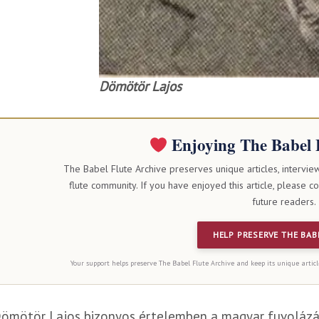
Dömötör Lajos
Enjoying The Babel 
The Babel Flute Archive preserves unique articles, intervie
flute community. If you have enjoyed this article, please c
future readers.
HELP PRESERVE THE BAB
Your support helps preserve The Babel Flute Archive and keep its unique articl
ömötör Lajos bizonyos értelemben a magyar fuvolázás 