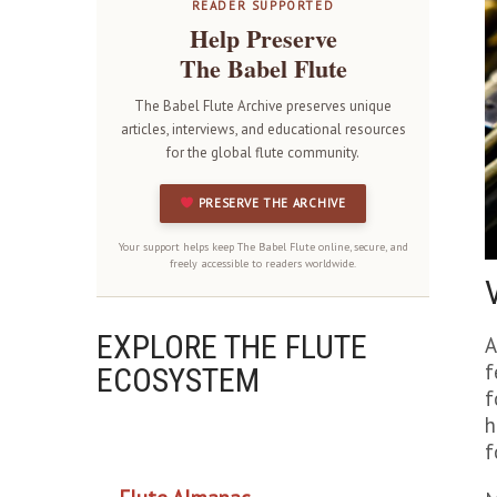
READER SUPPORTED
Help Preserve
The Babel Flute
The Babel Flute Archive preserves unique
articles, interviews, and educational resources
for the global flute community.
PRESERVE THE ARCHIVE
Your support helps keep The Babel Flute online, secure, and
freely accessible to readers worldwide.
EXPLORE THE FLUTE
A
f
ECOSYSTEM
f
h
OUR PROJECTS
f