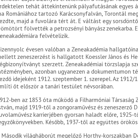
rdektelen tehát áttekintenünk pályafutásának egyes á
a Romániához tartozó Karácsonyfalván, Torontál meg
ezdte, majd a fuvolára tért át. E váltást egy sorsdöntő
ömötört fölvették a petrozsényi bányász zenekarba. Ek
eneakadémiára felvételizik.
izennyolc évesen valóban a Zeneakadémia hallgatóina
ellett zeneszerzést is hallgatott Koessler János és H
égbizonyítványt szerzett. Zeneakadémiai törzslapja sze
ntézményben, azonban ugyanezen a dokumentumon tén
ezdő idejeként 1912. szeptember 1. szerepel. Az 1912
mlíti őt először a tanári testület névsorában.
912-ben az 1853 óta működő a Filharmóniai Társaság Z
stván, majd 1919-től a zongoraművész és zeneszerző 
uvolaművész karrierjében gyorsan haladt előre, 1925-t
egyzőkönyvekben. Később, 1937-től az együttes örökös 
 Második világháborút megelőző Horthy-korszakban D