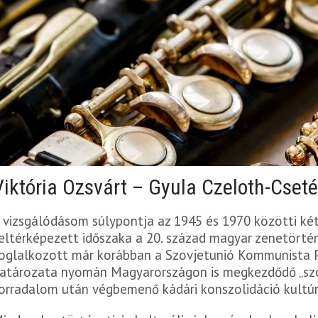
Viktória Ozsvárt – Gyula Czeloth-Cseté
 vizsgálódásom súlypontja az 1945 és 1970 közötti két
eltérképezett időszaka a 20. század magyar zenetört
oglalkozott már korábban a Szovjetunió Kommunista P
atározata nyomán Magyarországon is megkezdődő „szov
orradalom után végbemenő kádári konszolidáció kultúrá