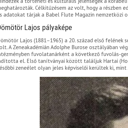
indezek a történeti és kulturális jelenségek a korabel
eghatározták. Célkitűzésem az volt, hogy a részben e
s adatokat tárjak a Babel Flute Magazin nemzetközi 
Dömötör Lajos pályaképe
ömötör Lajos (1881–1965) a 20. század első felének s
olt. A Zeneakadémián Adolphe Burose osztályában vég
ntézményben fuvolatanárként a következő fuvolás-gen
ndította el. Első tanítványai között találjuk Hartai (H
ésőbbi zeneélet olyan jeles képviselői kerültek ki, mint