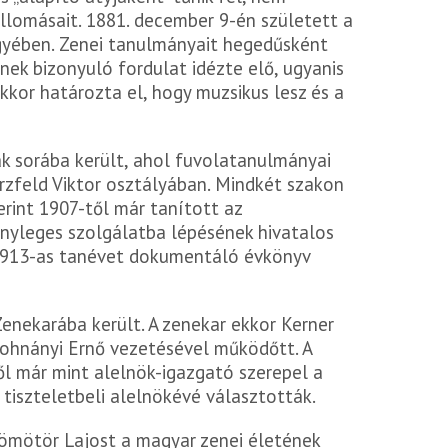
llomásait. 1881. december 9-én született a
yében. Zenei tanulmányait hegedűsként
nek bizonyuló fordulat idézte elő, ugyanis
kor határozta el, hogy muzsikus lesz és a
k sorába került, ahol fuvolatanulmányai
erzfeld Viktor osztályában. Mindkét szakon
rint 1907-től már tanított az
yleges szolgálatba lépésének hivatalos
/1913-as tanévet dokumentáló évkönyv
enekarába került. A zenekar ekkor Kerner
Dohnányi Ernő vezetésével működőtt. A
ől már mint alelnök-igazgató szerepel a
tiszteletbeli alelnökévé választották.
ömötör Lajost a magyar zenei életének