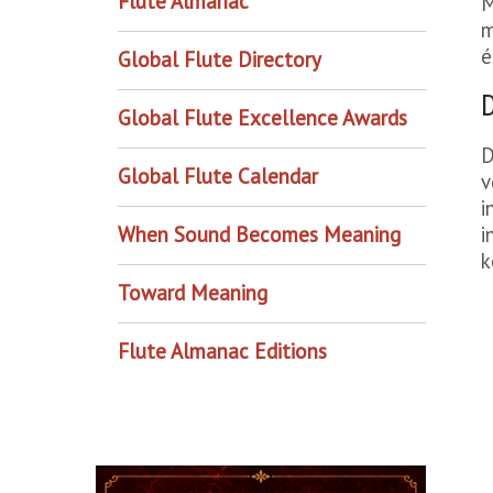
Flute Almanac
M
m
é
Global Flute Directory
Global Flute Excellence Awards
D
Global Flute Calendar
v
i
i
When Sound Becomes Meaning
k
Toward Meaning
Flute Almanac Editions