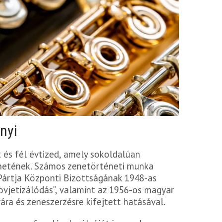
nyi
 és fél évtized, amely sokoldalúan
énetének. Számos zenetörténeti munka
ártja Központi Bizottságának 1948-as
jetizálódás”, valamint az 1956-os magyar
ra és zeneszerzésre kifejtett hatásával.