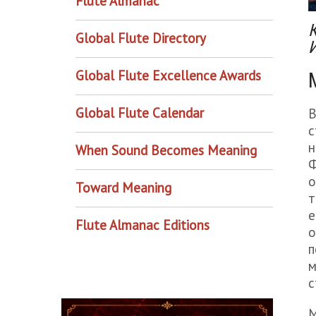
Flute Almanac
К
Global Flute Directory
Global Flute Excellence Awards
Global Flute Calendar
В
с
н
When Sound Becomes Meaning
Ф
о
Toward Meaning
т
е
Flute Almanac Editions
о
п
м
с
М