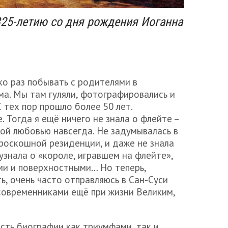
325-летию со дня рождения Иоганна
ко раз побывать с родителями в
а. Мы там гуляли, фотографировались и
 тех пор прошло более 50 лет.
 Тогда я ещё ничего не знала о флейте –
ой любовью навсегда. Не задумывалась в
роскошной резиденции, и даже не знала
узнала о «короле, игравшем на флейте»,
ми и поверхностными… Но теперь,
ь, очень часто отправляюсь в Сан-Суси
 современниками ещё при жизни Великим,
сть биографии как триумфами, так и