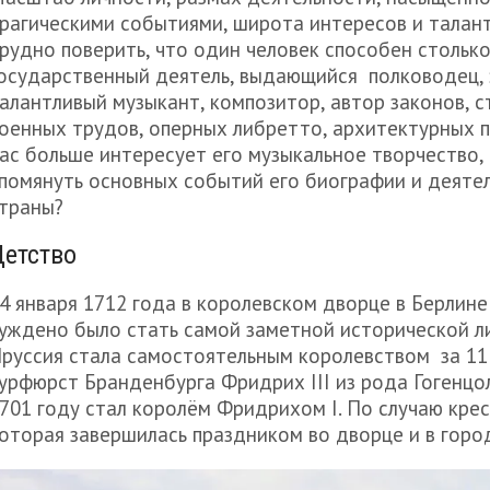
рагическими событиями, широта интересов и талант
рудно поверить, что один человек способен стольк
осударственный деятель, выдающийся полководец,
алантливый музыкант, композитор, автор законов, с
оенных трудов, оперных либретто, архитектурных п
ас больше интересует его музыкальное творчество, 
помянуть основных событий его биографии и деятел
траны?
Детство
4 января 1712 года в королевском дворце в Берлине
уждено было стать самой заметной исторической ли
руссия стала самостоятельным королевством за 11 
урфюрст Бранденбурга Фридрих III из рода Гогенцо
701 году стал королём Фридрихом I. По случаю кре
оторая завершилась праздником во дворце и в горо