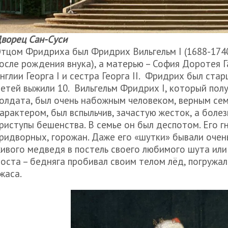
ворец Сан-Суси
тцом Фридриха был Фридрих Вильгельм I (1688-1740)
осле рождения внука), а матерью – София Доротея Г
нглии Георга I и сестра Георга II. Фридрих был ста
етей выжили 10. Вильгельм Фридрих I, который полу
олдата, был очень набожным человеком, верным се
арактером, был вспыльчив, зачастую жесток, а болез
риступы бешенства. В семье он был деспотом. Его г
ридворных, горожан. Даже его «шутки» бывали очен
ивого медведя в постель своего любимого шута или 
оста – бедняга пробивал своим телом лёд, погружал
жаса.