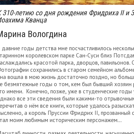
 310-летию со дня рождения Фридриха II
и 
Иоахима Кванца
Марина Вологдина
 давние годы детства мне посчастливилось несколь
таринном королевском парке Сан-Суси близ Потсдам
аслаждались красотой парка, дворцов, павильонов. С
отографии сохранились в старом семейном альбоме.
на вошла в мою жизнь достаточно поздно, но больш
е безмятежные годы о том, кем был бывший хозяин 
го имени. Конечно, позже, уже в студенческие годы 
днако все эти сведения были какими-то отрывочны
еречитав о нём все книги, которые удалось разыскат
ысленно, а король Пруссии Фридрих II, прозванный
тал моим любимым историческим персонажем…
асштаб личности, размах деятельности, насыщенно