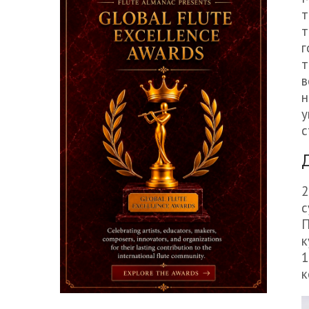
т
т
г
т
в
н
у
с
2
с
П
к
1
к