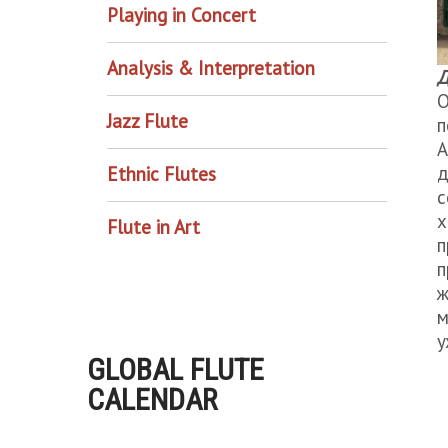
Playing in Concert
Analysis & Interpretation
Д
О
Jazz Flute
п
А
д
Ethnic Flutes
с
х
Flute in Art
п
п
ж
м
у
GLOBAL FLUTE
CALENDAR