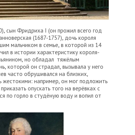
, сын Фридриха I (он прожил всего год
анноверская (1687-1757), дочь короля
ршим мальчиком в семье, в которой из 14
чил в истории характеристику короля-
мьянином, но обладал тяжёлым
нь, которой он страдал, вызывала у него
нев часто обрушивался на близких,
ь жестокими: например, он мог подложить
приказать опускать того на верёвках с
ся по горло в студёную воду и вопил от