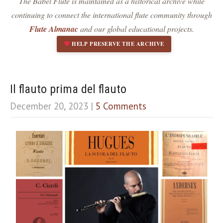
The Babel Flute is maintained as a historical archive while
Dark contrast
brightness_low
continuing to connect the international flute community through
Underline links
format_underlined
Flute Almanac
and our global educational projects.
Mark links
font_download
HELP PRESERVE THE ARCHIVE
R
cached
e
s
e
Il flauto prima del flauto
t
December 20, 2023
|
5 Comments
a
l
l
o
p
t
i
o
n
s