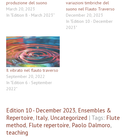
produzione del suono
variazioni timbriche del
March 20, 2023
suono nel Flauto Traverso
In "Edition 8 - March 2023"
December 20, 2023
In "Edition 10 - December
2023"
Il vibrato nel flauto traverso
September 20, 2022
In "Edition 6 - September
2022"
Edition 10 - December 2023
,
Ensembles &
Repertoire
,
Italy
,
Uncategorized
| Tags:
Flute
method
,
Flute repertoire
,
Paolo Dalmoro
,
teaching