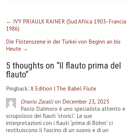
Post
←
IVY PRIAULX RAINER (Sud Africa 1903- Francia
navigation
1986)
Die Flötenszene in der Türkei von Beginn an bis
Heute
→
5 thoughts on “
Il flauto prima del
flauto
”
Pingback:
X Edition | The Babel Flute
Onorio Zaralli
on
December 23, 2023
Paolo Dalmoro è uno specialista attento e
scrupoloso dei flauti “storici”. Le sue
interpretazioni con i flauti “prima di Böhm” ci
restituiscono il fascino di un suono e di un