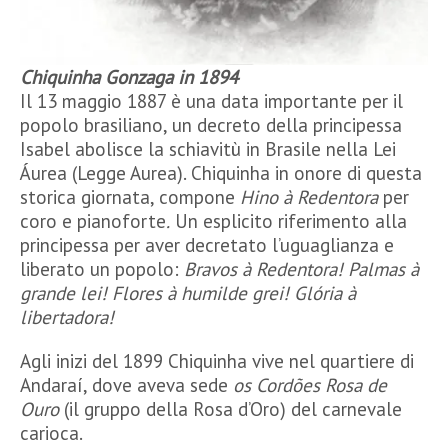
Chiquinha Gonzaga in 1894
Il 13 maggio 1887 è una data importante per il
popolo brasiliano, un decreto della principessa
Isabel abolisce la schiavitù in Brasile nella Lei
Áurea (Legge Aurea). Chiquinha in onore di questa
storica giornata, compone
Hino à Redentora
per
coro e pianoforte
.
Un esplicito riferimento alla
principessa per aver decretato l’uguaglianza e
liberato un popolo:
Bravos à Redentora! Palmas à
grande lei! Flores à humilde grei! Glória à
libertadora!
Agli inizi del 1899 Chiquinha vive nel quartiere di
Andaraí, dove aveva sede
os Cordões
Rosa de
Ouro
(il gruppo della Rosa d’Oro) del carnevale
carioca.