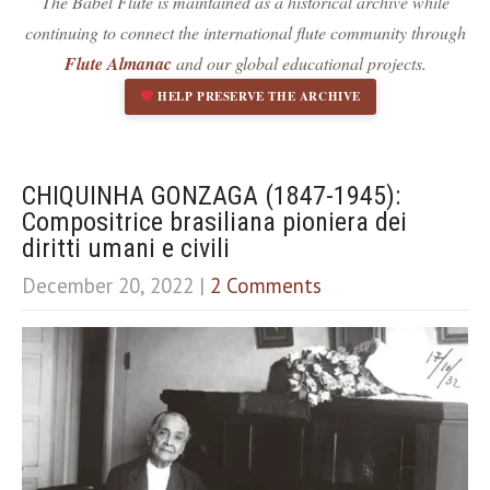
The Babel Flute is maintained as a historical archive while
Dark contrast
brightness_low
continuing to connect the international flute community through
Underline links
format_underlined
Flute Almanac
and our global educational projects.
Mark links
font_download
HELP PRESERVE THE ARCHIVE
R
cached
e
s
e
CHIQUINHA GONZAGA (1847-1945):
t
Compositrice brasiliana pioniera dei
a
diritti umani e civili
l
l
December 20, 2022
|
2 Comments
o
p
t
i
o
n
s