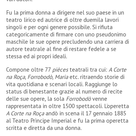
Fu la prima donna a dirigere nel suo paese in un
teatro lirico ed autrice di oltre duemila lavori
singoli e per ogni genere possibile. Si rifiuta
categoricamente di firmare con uno pseudonimo
maschile le sue opere precludendo una carriera di
autore teatrale al fine di restare fedele a se
stessa ed ai propri ideali.
Compone oltre 77
pièces
teatrali tra cui:
A Corte
na Roça, Forrobodò, Maria
etc. ritraendo storie di
vita quotidiana e scenari locali
.
Raggiunge lo
status di benestante grazie al numero di recite
delle sue opere, la sola
Forrobodò
venne
rappresentata in oltre 1500 spettacoli. L’operetta
A Corte na Roça
andò in scena il 17 gennaio 1885
al Teatro Prìncipe Imperial e fu la prima operetta
scritta e diretta da una donna.